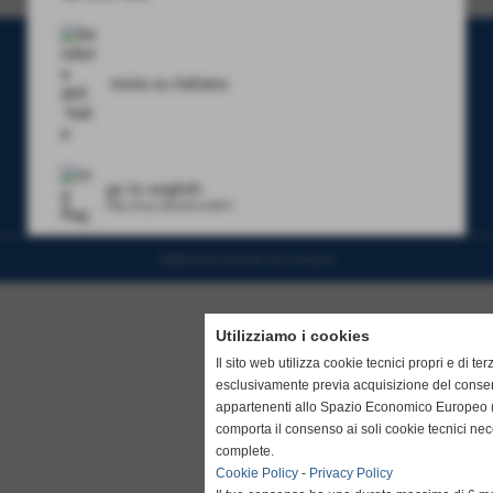
ROSSELLI srl
Via Puccini,30 56027 - Loc. San Donato - San Miniato ((Pisa) Italy)
P.I. 01676500505.
Tel. e Fax 057133045
resta su italiano
stampirosselli@libero.it
Privacy Policy
-
Cookie Policy
-
Accessibilità
MAPPA DEL SITO
go to english
http://eng.stampirosselli.it
Realizzazione siti web www.sitoper.it
Utilizziamo i cookies
Il sito web utilizza cookie tecnici propri e di ter
esclusivamente previa acquisizione del consen
appartenenti allo Spazio Economico Europeo (
comporta il consenso ai soli cookie tecnici ne
complete.
Cookie Policy
-
Privacy Policy