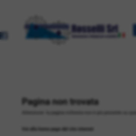
Pagina non trovata
Attenzione: la pagina richiesta non è più presente su qu
Vai alla home page del sito internet