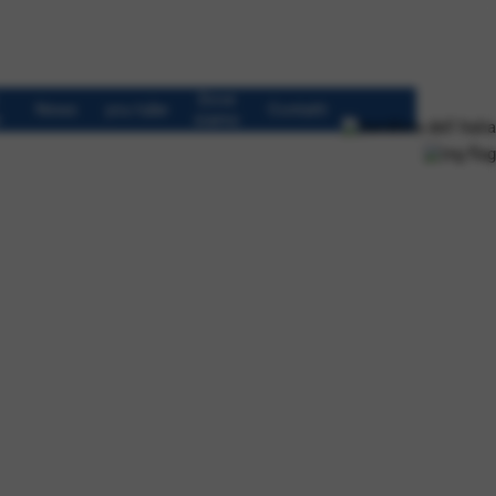
Dove
News
you tube
Contatti
i
siamo